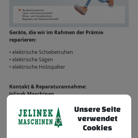
Geräte, die wir im Rahmen der Prämie
reparieren:
• elektrische Schiebetruhen
• elektrische Sägen
• elektrische Holzspalter
Kontakt & Reparaturannahme:
Jelinek Maschinen
Gewerbepark 1, 3332 Rosenau am Sonntagberg
Unsere Seite
+43 7448 26027
verkauf@jelinek-maschinen.at
verwendet
www.jelinek-maschinen.at
Cookies