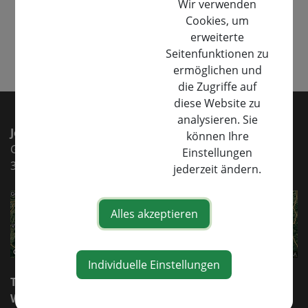
Wir verwenden
Teile den Artikel
Cookies, um
erweiterte
Seitenfunktionen zu
⇐ zurück
ermöglichen und
die Zugriffe auf
diese Website zu
analysieren. Sie
Jelinek Maschinen e.U.
können Ihre
Gewerbepark 1
Einstellungen
3332 Rosenau/Sonntagberg
jederzeit ändern.
Alles akzeptieren
Individuelle Einstellungen
Tel.:
+43 7448 26027
Whatsapp.:
+43 664 8588555