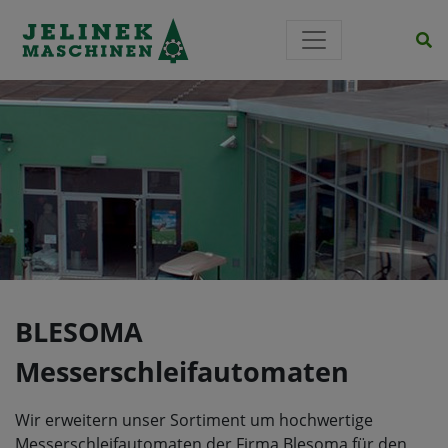
Si
BLESOMA
Messerschleifautomaten
Wir erweitern unser Sortiment um hochwertige
Messerschleifautomaten der Firma
Blesoma
für den