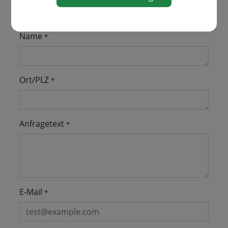
Name
*
Ort/PLZ
*
Anfragetext
*
E-Mail
*