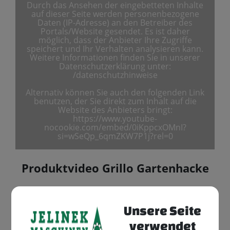
Durch das Ansehen der eingebetteten Inhalte
auf dieser Seite werden personenbezogene
Daten (IP-Adresse) an den Betreiber des
Portals/Website gesendet. Es ist daher
möglich, dass der Anbieter Ihre Zugriffe
speichert und Ihr Verhalten analysieren kann.
Weitere Informationen finden Sie in unserer
Datenschutzerklärung unter:
/datenschutzhinweise
Alternativ können Sie auch den folgenden Link
benutzen, der Sie direkt zum Inhalt auf die
Website des Anbieters bringt:
https://www.youtube-
nocookie.com/embed/0iKppcxOMnI?
si=wSeQp_6qmZKW7P1j?rel=0
Produktvideo Grillo Gartenhacke
Onlineformular für
Unsere Seite
Produktanfragen
verwendet