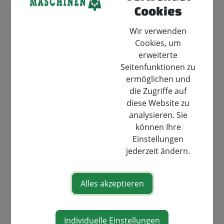
Mit den Formular unterhalb können Sie bei uns
Cookies
erhältliche Produkte anfragen und weitere
Wir verwenden
Informationen erhalten.
Cookies, um
erweiterte
Daten werden nur für die Bearbeitung der
Seitenfunktionen zu
Produktanfrage verwendet und nicht an Dritte
ermöglichen und
weitergegeben.
die Zugriffe auf
diese Website zu
Produktkategorie
*
analysieren. Sie
können Ihre
Gebrauchtgeräte
Haus und Garten
Einstellungen
Forsttechnik
Winter
jederzeit ändern.
Landschaftsbau und Spezialgeräte
Produkt
*
Alles akzeptieren
Ihre Telefonnummer
*
Individuelle Einstellungen