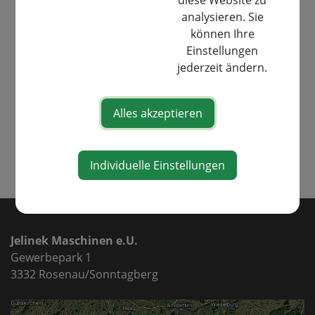
diese Website zu
Österreich erhältlich.
analysieren. Sie
können Ihre
Jetzt beim Gewinnspiel mitmachen und smarte
Einstellungen
Rasenpflege erleben!
jederzeit ändern.
*
Für weitere Infos hier klicken
*
Alles akzeptieren
Teile den Artikel
Individuelle Einstellungen
⇐ zurück
Jelinek Maschinen e.U.
Gewerbepark 1
3332 Rosenau/Sonntagberg