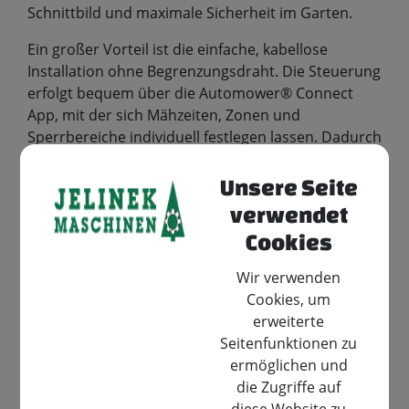
Schnittbild und maximale Sicherheit im Garten.
Ein großer Vorteil ist die einfache, kabellose
Installation ohne Begrenzungsdraht. Die Steuerung
erfolgt bequem über die Automower® Connect
App, mit der sich Mähzeiten, Zonen und
Sperrbereiche individuell festlegen lassen. Dadurch
eignet sich der Automower® ideal für moderne,
vernetzte Haushalte.
Unsere Seite
verwendet
Die Mähroboter sind besonders leise,
wartungsarm und vollständig automatisiert: Sie
Cookies
mähen selbstständig, laden sich bei Bedarf auf und
Wir verwenden
liefern zuverlässige Ergebnisse bei nahezu jedem
Cookies, um
Wetter. Damit sind sie perfekt für kleine bis
erweiterte
mittelgroße Gärten geeignet.
Seitenfunktionen zu
Der Automower® 308V deckt Flächen bis 800 m²
ermöglichen und
ab, während der 312V für bis zu 1.200 m² ausgelegt
die Zugriffe auf
ist. Beide Modelle sind ab Frühjahr 2026 in