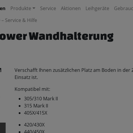
nen
Produkte
Service
Aktionen
Leihgeräte
Gebrauc
 – Service & Hilfe
ower Wandhalterung
Verschafft Ihnen zusätzlichen Platz am Boden in der 
Einsatz ist.
Kompatibel mit:
305/310 Mark II
315 Mark II
405X/415X
420/430X
440/450X