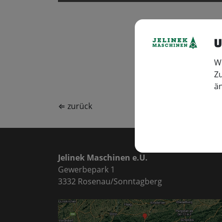
U
Wi
Zu
ä
⇐ zurück
Jelinek Maschinen e.U.
Gewerbepark 1
3332 Rosenau/Sonntagberg