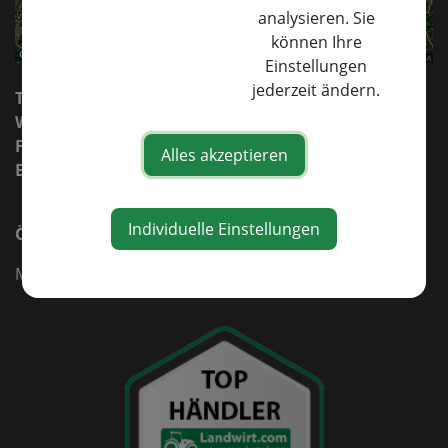
analysieren. Sie
können Ihre
Einstellungen
jederzeit ändern.
Tel.:
+43 7448 26027
Whatsapp.:
+43 664 8588555
Fax:
+43 7448 26027 30
Alles akzeptieren
E-Mail:
verkauf@jelinek-maschinen.at
ersatzteile@jelinek-maschinen.at
Individuelle Einstellungen
Öffnungszeiten:
Mo–Fr: 8:00-12:00 Uhr
und 13:00-18:00 Uhr