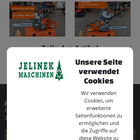
Teile den Artikel
Unsere Seite
⇐ zurück
verwendet
Cookies
Wir verwenden
Cookies, um
Jelinek Maschinen e.U.
erweiterte
Gewerbepark 1
Seitenfunktionen zu
3332 Rosenau/Sonntagberg
ermöglichen und
die Zugriffe auf
diese Website zu