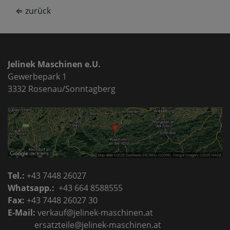
⇐ zurück
Jelinek Maschinen e.U.
Gewerbepark 1
3332 Rosenau/Sonntagberg
Tel.:
+43 7448 26027
Whatsapp.:
+43 664 8588555
Fax:
+43 7448 26027 30
E-Mail:
verkauf@jelinek-maschinen.at
ersatzteile@jelinek-maschinen.at