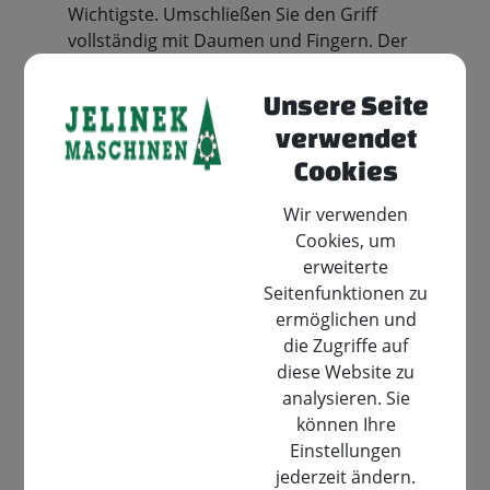
Wichtigste. Umschließen Sie den Griff
vollständig mit Daumen und Fingern. Der
Daumen der linken Hand sollte unter den
vorderen Handgriff gehalten werden, um das
Unsere Seite
Risiko eines möglichen Rückschlags zu
verwendet
verringern.
Cookies
Wir verwenden
Enger Kontakt - Halten Sie die Säge nahe an
Cookies, um
den Körper, um ein besseres Gleichgewicht
erweiterte
und mehr Genauigkeit zu erreichen.
Seitenfunktionen zu
ermöglichen und
die Zugriffe auf
Position - Die optimale Arbeitsposition haben
diese Website zu
Sie, wenn Sie die Füße nebeneinander stellen
analysieren. Sie
und der linke Fuß leicht vor dem rechten steht.
können Ihre
Denken Sie daran die Knie statt den Rücken zu
Einstellungen
beugen.
jederzeit ändern.