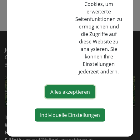
Cookies, um
erweiterte
⇐ zurück
Seitenfunktionen zu
ermöglichen und
die Zugriffe auf
diese Website zu
analysieren. Sie
Jelinek Maschinen e.U.
können Ihre
Gewerbepark 1
Einstellungen
3332 Rosenau/Sonntagberg
jederzeit ändern.
Alles akzeptieren
Individuelle Einstellungen
Tel.:
+43 7448 26027
Whatsapp.:
+43 664 8588555
Fax:
+43 7448 26027 30
E-Mail:
verkauf@jelinek-maschinen.at