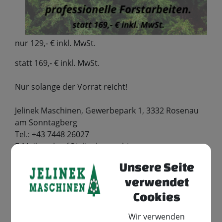
nur 129,- € inkl. MwSt.
statt 169,- € inkl. MwSt.
Nur solange der Vorrat reicht!
Jelinek Maschinen, Gewerbepark 1, 3332 Rosenau
am Sonntagberg
Tel.: +43 7448 26027
E-Mail: verkauf@jelinek-maschinen.at
www.jelinek-maschinen.at
Unsere Seite
verwendet
Komm vorbei oder melde dich bei uns – wir
beraten dich gerne!
Cookies
Teile den Artikel
Wir verwenden