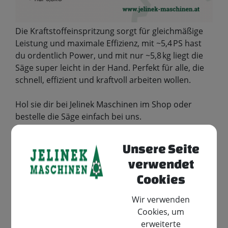
Die Kraftstoffeinspritzung sorgt für gleichmäßige
Leistung und maximale Effizienz, mit ~5,4 PS hast
du ordentlich Power, und mit nur ~5,8 kg liegt die
Säge super leicht in der Hand. Perfekt für alle, die
schnell, effizient und kraftvoll arbeiten wollen.
Hol sie dir bei Jelinek Maschinen im Shop oder
bestelle die Säge einfach bei uns.
Gewerbepark 1, 3332 Rosenau am Sonntagberg
+43 7448 26027
Unsere Seite
verkauf@jelinek-maschinen.at
verwendet
Teile den Artikel
Cookies
Wir verwenden
⇐ zurück
Cookies, um
erweiterte