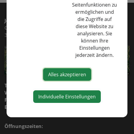
Seitenfunktionen zu
ermöglichen und
die Zugriffe auf
Jelinek Maschinen e.U.
diese Website zu
Gewerbepark 1
analysieren. Sie
3332 Rosenau/Sonntagberg
können Ihre
Einstellungen
jederzeit ändern.
Alles akzeptieren
Tel.:
+43 7448 26027
Whatsapp.:
+43 664 8588555
Individuelle Einstellungen
Fax:
+43 7448 26027 30
E-Mail:
verkauf@jelinek-maschinen.at
ersatzteile@jelinek-maschinen.at
Öffnungszeiten: