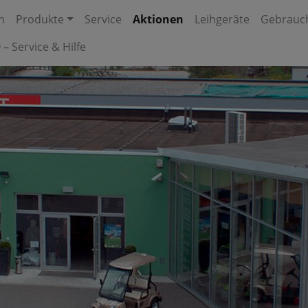
n
Produkte
Service
Aktionen
Leihgeräte
Gebrauch
 – Service & Hilfe