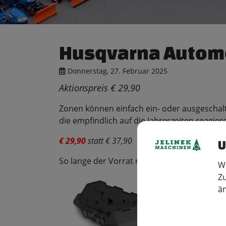
Husqvarna Automo
Donnerstag, 27. Februar 2025
Aktionspreis € 29,90
Zonen können einfach ein- oder ausgeschalt
die empfindlich auf die Jahreszeiten reagier
€ 29,90
statt € 37,90
U
So lange der Vorrat reicht!
Wi
Zu
ä